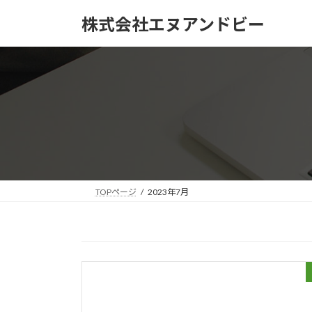
コ
ナ
株式会社エヌアンドビー
ン
ビ
テ
ゲ
ン
ー
ツ
シ
へ
ョ
ス
ン
キ
に
ッ
移
プ
動
TOPページ
2023年7月