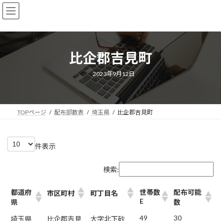
コ
ナ
株式会社エヌアンドビー
ン
ビ
テ
ゲ
ン
ー
ツ
シ
比企郡吉見町
へ
ョ
ス
ン
キ
に
最
2023年9月12日
終
ッ
移
更
新
プ
動
日
時
:
TOPページ
配布部数表
埼玉県
比企郡吉見町
件表示
検索:
都道府
世帯数
配布可能
市区町村
町丁目名
E
県
数
49
30
埼玉県
比企郡吉見
大字北下砂