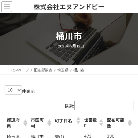
コ
ナ
株式会社エヌアンドビー
ン
ビ
テ
ゲ
ン
ー
ツ
シ
桶川市
へ
ョ
ス
ン
キ
に
最
2023年9月12日
終
ッ
移
更
新
プ
動
日
時
:
TOPページ
配布部数表
埼玉県
桶川市
件表示
検索:
都道府
市区町
世帯数
配布可能
町丁目名
E
県
村
数
473
330
埼玉県
桶川市
東(1)