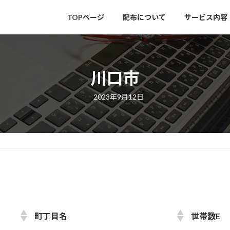
TOPページ
配布について
サービス内容
川口市
最
2023年9月12日
終
更
新
日
時
:
町丁目名
世帯数E