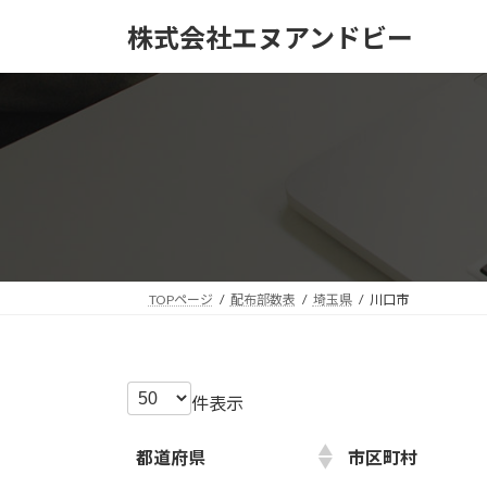
コ
ナ
株式会社エヌアンドビー
ン
ビ
テ
ゲ
ン
ー
ツ
シ
へ
ョ
ス
ン
キ
に
ッ
移
プ
動
TOPページ
配布部数表
埼玉県
川口市
件表示
都道府県
市区町村