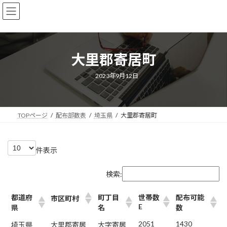
コ
ナ
株式会社エヌアンドビー
ン
ビ
テ
ゲ
ン
ー
ツ
シ
大里郡寄居町
へ
ョ
ス
ン
キ
に
最
2023年9月12日
終
ッ
移
更
新
プ
動
日
時
:
TOPページ
配布部数表
埼玉県
大里郡寄居町
件表示
検索:
都道府
町丁目
世帯数
配布可能
市区町村
E
県
名
数
2051
1430
埼玉県
大里郡寄居
大字寄居