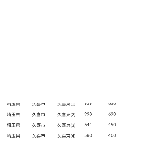
224
150
埼玉県
久喜市
樋ノ口
527
360
埼玉県
久喜市
北青柳
638
440
埼玉県
久喜市
下早見
165
110
埼玉県
久喜市
太田袋
267
180
埼玉県
久喜市
六万部
373
260
埼玉県
久喜市
上清久
277
190
埼玉県
久喜市
北中曽根
185
120
埼玉県
久喜市
所久喜
329
230
埼玉県
久喜市
下清久
939
650
埼玉県
久喜市
久喜東(1)
998
690
埼玉県
久喜市
久喜東(2)
644
450
埼玉県
久喜市
久喜東(3)
580
400
埼玉県
久喜市
久喜東(4)