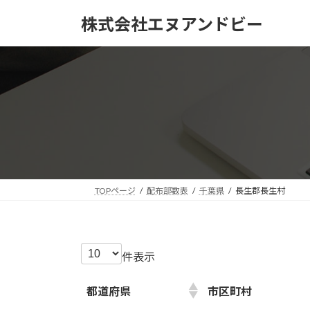
コ
ナ
株式会社エヌアンドビー
ン
ビ
テ
ゲ
ン
ー
ツ
シ
へ
ョ
ス
ン
キ
に
ッ
移
プ
動
TOPページ
配布部数表
千葉県
長生郡長生村
件表示
都道府県
市区町村