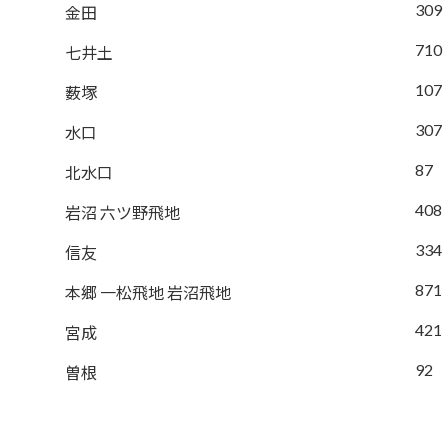
309
金田
710
七井土
107
薮塚
307
水口
87
北水口
408
岩沼 六ツ野飛地
334
信友
871
本郷 一松飛地 岩沼飛地
421
宮成
92
曽根