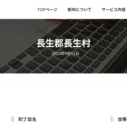
TOPページ
配布について
サービス内容
長生郡長生村
最
2023年9月12日
終
更
新
日
時
:
町丁目名
世帯