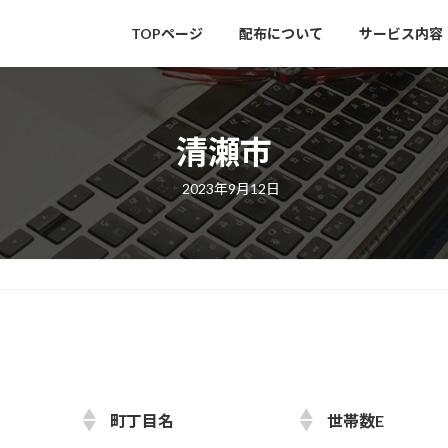
TOPページ
配布について
サービス内容
清瀬市
最
2023年9月12日
終
更
新
日
時
:
町丁目名
世帯数E