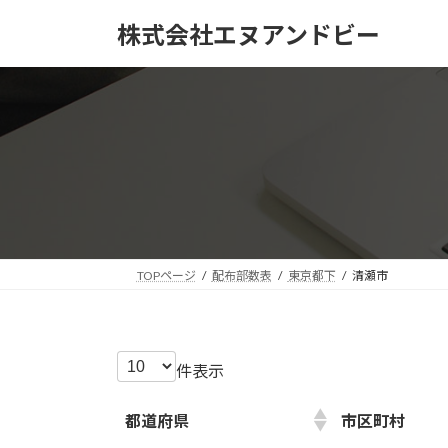
コ
ナ
株式会社エヌアンドビー
ン
ビ
テ
ゲ
ン
ー
ツ
シ
へ
ョ
ス
ン
キ
に
ッ
移
プ
動
TOPページ
配布部数表
東京都下
清瀬市
件表示
都道府県
市区町村