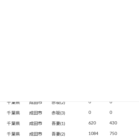
322
220
千葉県
成田市
囲護台(3)
1240
860
千葉県
成田市
土屋
471
320
千葉県
成田市
寺台
1010
700
千葉県
成田市
郷部
1149
800
千葉県
成田市
不動ケ岡
382
260
千葉県
成田市
美郷台(1)
818
570
千葉県
成田市
美郷台(2)
590
410
千葉県
成田市
美郷台(3)
70
40
千葉県
成田市
赤坂(1)
0
0
千葉県
成田市
赤坂(2)
0
0
千葉県
成田市
赤坂(3)
620
430
千葉県
成田市
吾妻(1)
1084
750
千葉県
成田市
吾妻(2)