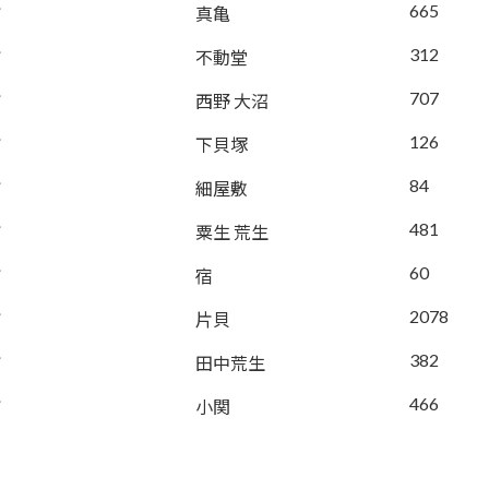
665
町
真亀
312
町
不動堂
707
町
西野 大沼
126
町
下貝塚
84
町
細屋敷
481
町
粟生 荒生
60
町
宿
2078
町
片貝
382
町
田中荒生
466
町
小関