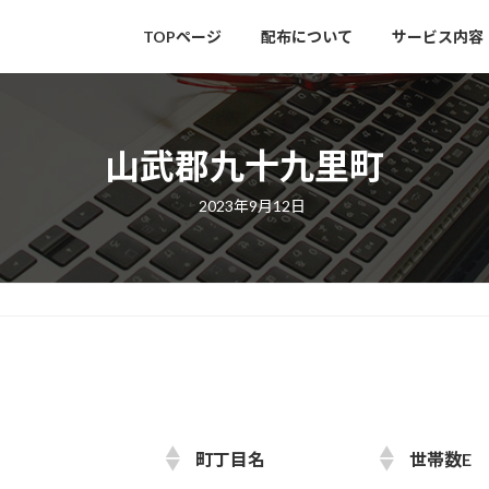
TOPページ
配布について
サービス内容
山武郡九十九里町
最
2023年9月12日
終
更
新
日
時
:
町丁目名
世帯数E