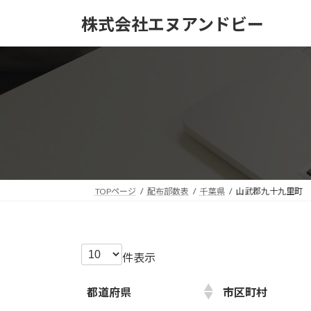
コ
ナ
株式会社エヌアンドビー
ン
ビ
テ
ゲ
ン
ー
ツ
シ
へ
ョ
ス
ン
キ
に
ッ
移
プ
動
TOPページ
配布部数表
千葉県
山武郡九十九里町
件表示
都道府県
市区町村