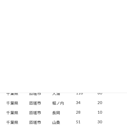
15
10
千葉県
匝瑳市
田久保
28
10
千葉県
匝瑳市
富岡
305
210
千葉県
匝瑳市
横須賀
447
310
千葉県
匝瑳市
高
224
150
千葉県
匝瑳市
蕪里
152
100
千葉県
匝瑳市
高野
2
0
千葉県
匝瑳市
みどり平
62
40
千葉県
匝瑳市
中台
55
30
千葉県
匝瑳市
松山
116
80
千葉県
匝瑳市
大浦
34
20
千葉県
匝瑳市
堀ノ内
28
10
千葉県
匝瑳市
長岡
51
30
千葉県
匝瑳市
山桑