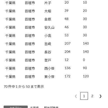
20
10
千葉県
匝瑳市
片子
39
20
千葉県
匝瑳市
大堀
48
30
千葉県
匝瑳市
金原
46
30
千葉県
匝瑳市
安久山
53
30
千葉県
匝瑳市
小高
207
140
千葉県
匝瑳市
吉崎
204
140
千葉県
匝瑳市
長谷
12
0
千葉県
匝瑳市
登戸
136
90
千葉県
匝瑳市
西小笹
172
120
千葉県
匝瑳市
東小笹
70 件中 1 から 50 まで表示
❮
1
2
❯
千葉県
、
配布部数表
カテゴリー