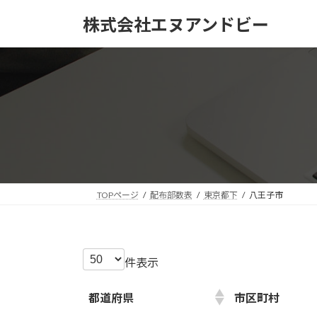
コ
ナ
株式会社エヌアンドビー
ン
ビ
テ
ゲ
ン
ー
ツ
シ
へ
ョ
ス
ン
キ
に
ッ
移
プ
動
TOPページ
配布部数表
東京都下
八王子市
件表示
都道府県
市区町村