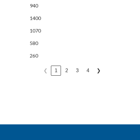
940
1400
1070
580
260
1
2
3
4
❮
❯