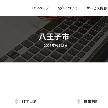
TOPページ
配布について
サービス内容
八王子市
最
2023年9月12日
終
更
新
日
時
:
町丁目名
世帯数E