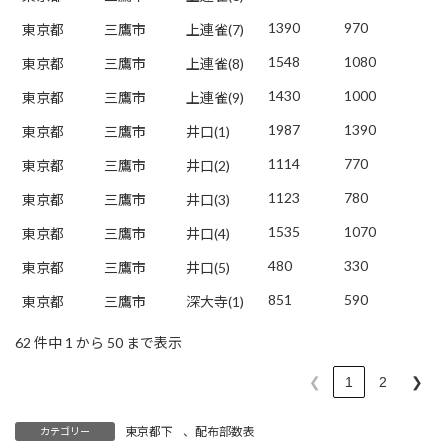
1390
970
東京都
三鷹市
上連雀(7)
1548
1080
東京都
三鷹市
上連雀(8)
1430
1000
東京都
三鷹市
上連雀(9)
1987
1390
東京都
三鷹市
井口(1)
1114
770
東京都
三鷹市
井口(2)
1123
780
東京都
三鷹市
井口(3)
1535
1070
東京都
三鷹市
井口(4)
480
330
東京都
三鷹市
井口(5)
851
590
東京都
三鷹市
深大寺(1)
62 件中 1 から 50 まで表示
❮
1
2
❯
東京都下
、
配布部数表
カテゴリー